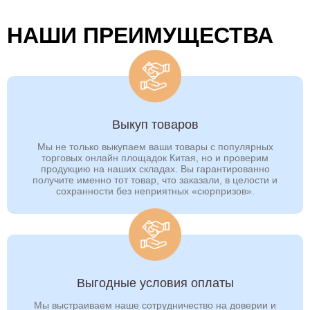
Рязань
Салават
НАШИ ПРЕИМУЩЕСТВА
Самара
Санкт-Петербург
Саранск
Саратов
Севастополь
Северодвинск
Северск
Симферополь
Выкуп товаров
Смоленск
Сочи
Мы не только выкупаем ваши товары с популярных
торговых онлайн площадок Китая, но и проверим
Ставрополь
Старый Оскол
продукцию на наших складах. Вы гарантированно
получите именно тот товар, что заказали, в целости и
сохранности без неприятных «сюрпризов».
Стерлитамак
Сургут
Сызрань
Сыктывкар
Таганрог
Тамбов
Тверь
Тобольск
Выгодные условия оплаты
Тольятти
Томск
Мы выстраиваем наше сотрудничество на доверии и