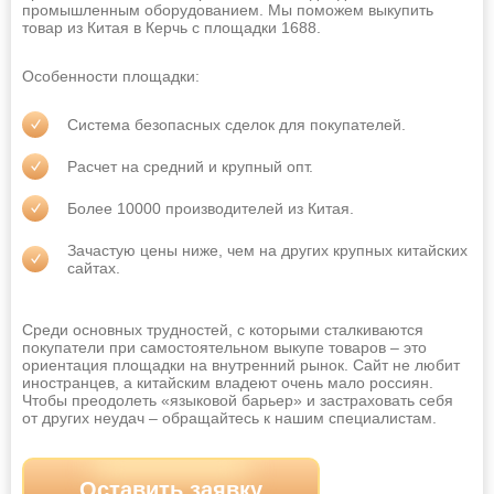
Ангарск
Арзамас
промышленным оборудованием. Мы поможем выкупить
товар из Китая в Керчь с площадки 1688.
Армавир
Артём
Особенности площадки:
Архангельск
Астрахань
Ачинск
Балаково
Система безопасных сделок для покупателей.
Барнаул
Батайск
Расчет на средний и крупный опт.
Белгород
Бердск
Более 10000 производителей из Китая.
Березники
Бийск
Зачастую цены ниже, чем на других крупных китайских
сайтах.
Благовещенск
Братск
Брянск
Великий Новгород
Среди основных трудностей, с которыми сталкиваются
покупатели при самостоятельном выкупе товаров – это
Владивосток
Владикавказ
ориентация площадки на внутренний рынок. Сайт не любит
иностранцев, а китайским владеют очень мало россиян.
Владимир
Волгоград
Чтобы преодолеть «языковой барьер» и застраховать себя
от других неудач – обращайтесь к нашим специалистам.
Волгодонск
Волжский
Вологда
Воронеж
Оставить заявку