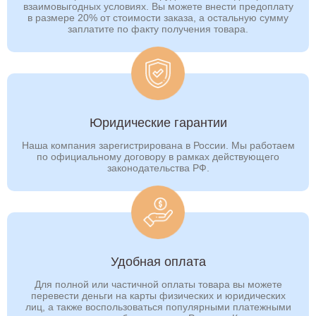
Тула
Тюмень
взаимовыгодных условиях. Вы можете внести предоплату
в размере 20% от стоимости заказа, а остальную сумму
Улан-Удэ
Ульяновск
заплатите по факту получения товара.
Уссурийск
Уфа
Хабаровск
Ханты-Мансийск
Хасавюрт
Чебоксары
Юридические гарантии
Челябинск
Череповец
Наша компания зарегистрирована в России. Мы работаем
Черкесск
Чита
по официальному договору в рамках действующего
законодательства РФ.
Шахты
Элиста
Энгельс
Южно-Сахалинск
Якутск
Ярославль
Удобная оплата
Для полной или частичной оплаты товара вы можете
перевести деньги на карты физических и юридических
лиц, а также воспользоваться популярными платежными