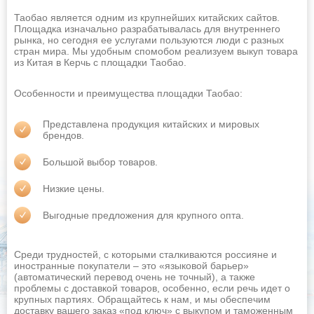
Краснодар
Красноярск
Таобао является одним из крупнейших китайских сайтов.
Площадка изначально разрабатывалась для внутреннего
Курган
Курск
рынка, но сегодня ее услугами пользуются люди с разных
стран мира. Мы удобным спомобом реализуем выкуп товара
Кызыл
Липецк
из Китая в Керчь с площадки Таобао.
Магнитогорск
Майкоп
Особенности и преимущества площадки Таобао:
Махачкала
Миасс
Представлена продукция китайских и мировых
брендов.
Михайловск
Москва
Мурманск
Муром
Большой выбор товаров.
Оставить заявку
Набережные Челны
Назрань
Низкие цены.
Нальчик
Находка
Выгодные предложения для крупного опта.
Невинномысск
Нефтекамск
Среди трудностей, с которыми сталкиваются россияне и
Нефтеюганск
Нижневартовск
иностранные покупатели – это «языковой барьер»
(автоматический перевод очень не точный), а также
Нижнекамск
Нижний Новгород
проблемы с доставкой товаров, особенно, если речь идет о
крупных партиях. Обращайтесь к нам, и мы обеспечим
Нижний Тагил
Новокузнецк
доставку вашего заказ «под ключ» с выкупом и таможенным