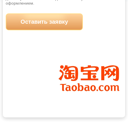
Оставить заявку
оформлением.
Новомосковск
Новороссийск
Новосибирск
Новочебоксарск
Оставить заявку
Новочеркасск
Новошахтинск
Новый Уренгой
Норильск
Ноябрьск
Обнинск
Октябрьский
Омск
Орёл
Оренбург
Орск
Пенза
Первоуральск
Пермь
Петрозаводск
Петропавловск-Камчатский
Прокопьевск
Псков
Пятигорск
Ростов-на-Дону
Рубцовск
Рыбинск