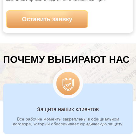
Пятигорск
Ростов-на-Дону
Оставить заявку
Рубцовск
Рыбинск
Рязань
Салават
Самара
Санкт-Петербург
Саранск
Саратов
ПОЧЕМУ ВЫБИРАЮТ НАС
Севастополь
Северодвинск
Северск
Симферополь
Смоленск
Сочи
Ставрополь
Старый Оскол
Стерлитамак
Сургут
Защита наших клиентов
Сызрань
Сыктывкар
Все рабочие моменты закреплены в официальном
договоре, который обеспечивает юридическую защиту.
Таганрог
Тамбов