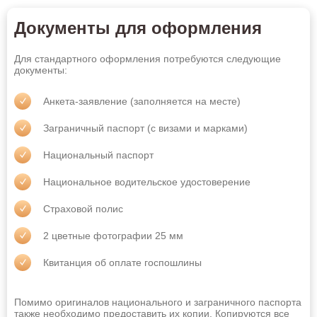
Документы для оформления
Абакан
Альметьевск
Ангарск
Арзамас
Для стандартного оформления потребуются следующие
документы:
Армавир
Артём
Анкета-заявление (заполняется на месте)
Архангельск
Астрахань
Ачинск
Балаково
Заграничный паспорт (с визами и марками)
Барнаул
Батайск
Национальный паспорт
Белгород
Бердск
Национальное водительское удостоверение
Березники
Бийск
Страховой полис
Благовещенск
Братск
2 цветные фотографии 25 мм
Брянск
Великий Новгород
Квитанция об оплате госпошлины
Владивосток
Владикавказ
Владимир
Волгоград
Помимо оригиналов национального и заграничного паспорта
также необходимо предоставить их копии. Копируются все