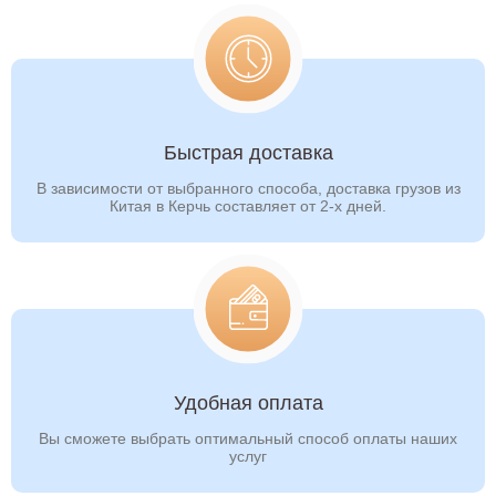
Тверь
Тобольск
Тольятти
Томск
Тула
Тюмень
Улан-Удэ
Ульяновск
Быстрая доставка
Уссурийск
Уфа
В зависимости от выбранного способа, доставка грузов из
Хабаровск
Ханты-Мансийск
Китая в Керчь составляет от 2-х дней.
Хасавюрт
Чебоксары
Челябинск
Череповец
Черкесск
Чита
Шахты
Элиста
Энгельс
Южно-Сахалинск
Удобная оплата
Якутск
Ярославль
Вы сможете выбрать оптимальный способ оплаты наших
услуг