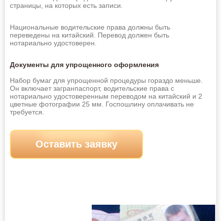
Волгодонск
Волжский
страницы, на которых есть записи.
Вологда
Воронеж
Национальные водительские права должны быть
переведены на китайский. Перевод должен быть
Грозный
Дербент
нотариально удостоверен.
Дзержинск
Димитровград
Документы для упрощенного оформления
Евпатория
Екатеринбург
Набор бумаг для упрощенной процедуры гораздо меньше.
Он включает загранпаспорт, водительские права с
Ессентуки
Златоуст
нотариально удостоверенным переводом на китайский и 2
цветные фотографии 25 мм. Госпошлину оплачивать не
Иваново
Ижевск
требуется.
Иркутск
Йошкар-Ола
Оставить заявку
Казань
Калининград
Калуга
Каменск-Уральский
Камышин
Каспийск
Кемерово
Керчь
Киров
Кисловодск