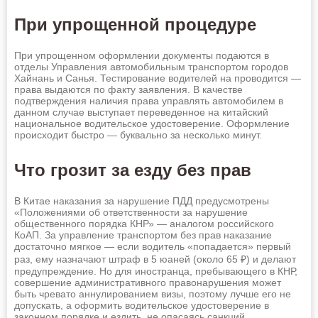
Нижнекамск
Нижний Новгород
При упрощенной процедуре
Нижний Тагил
Новокузнецк
Оставить заявку
При упрощенном оформлении документы подаются в
отделы Управления автомобильным транспортом городов
Новомосковск
Новороссийск
Хайнань и Санья. Тестирование водителей на проводится —
права выдаются по факту заявления. В качестве
Новосибирск
Новочебоксарск
подтверждения наличия права управлять автомобилем в
данном случае выступает переведенное на китайский
Новочеркасск
Новошахтинск
национальное водительское удостоверение. Оформление
происходит быстро — буквально за несколько минут.
Новый Уренгой
Норильск
Что грозит за езду без прав
Ноябрьск
Обнинск
Октябрьский
Омск
В Китае наказания за нарушение ПДД предусмотрены
«Положениями об ответственности за нарушение
Орёл
Оренбург
общественного порядка КНР» — аналогом российского
КоАП. За управление транспортом без прав наказание
Орск
Пенза
достаточно мягкое — если водитель «попадается» первый
раз, ему назначают штраф в 5 юаней (около 65 ₽) и делают
Первоуральск
Пермь
предупреждение. Но для иностранца, пребывающего в КНР,
совершение административного правонарушения может
Петрозаводск
Петропавловск-Камчатский
быть чревато аннулированием визы, поэтому лучше его не
допускать, а оформить водительское удостоверение в
Прокопьевск
Псков
законном порядке и ездить, не опасаясь санкций.